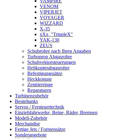
VAMPIRE
VENOM
VIPERJET
VOYAGER
WIZZARD
X-35
xXx, "TrippleX"
YAK-130
ZEUS
Schubrohre nach Ihren Angaben
Turboprop Abgasrohre
Schubvektorsteuerungen
Helikopterabgasrohre
Befestigungssätze
Heckkonuse
Zentrierringe
Reparaturen
Turbinenzubehör
Beuteltanks
Servos / Fersteuertechnik
Einziehfahrwerke, Beine, Räder, Bremsen
Modell-Zubehör
Merchandise
Fertige Jets / Formensätze
Sonderangebote