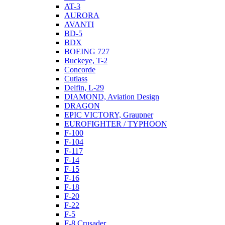
AT-3
AURORA
AVANTI
BD-5
BDX
BOEING 727
Buckeye, T-2
Concorde
Cutlass
Delfin, L-29
DIAMOND, Aviation Design
DRAGON
EPIC VICTORY, Graupner
EUROFIGHTER / TYPHOON
F-100
F-104
F-117
F-14
F-15
F-16
F-18
F-20
F-22
F-5
F-8 Crusader