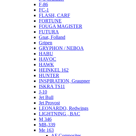
F-86
FC-1
FLASH, CARF
FORTUNE
FOUGA MAGISTER
FUTURA
Gnat, Folland
Gripen
GRYPHON / NEBOA
HABU
HAVOC
HAWK
HEINKEL 162
HUNTER
INSPIRATION, Graupner
ISKRA TS11
J-10
Jet Bull
Jet Provost
LEONARDO, Redwings
LIGHTNING , BAC
M 346
MB-339
Me 163
AF Composites