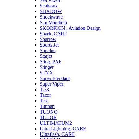
Sea Vixen
Seahawk
SHADOW
Shockwave
Siai Marchetti
SKORPION , Aviation Design
Spark, CARF
Sparrow
Sports Jet
Squalus
Starjet
Sting, PAF
Stinger
STYX
Super Etendant
Super Viper
T-33
Tazor
Test
Tunnan
TUONO
TUTOR
ULTIMATUM2
Ultra Lightning, CARF
Ultraflash, CARF