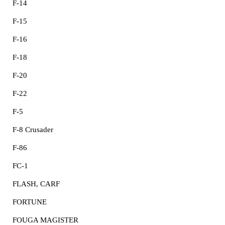
F-14
F-15
F-16
F-18
F-20
F-22
F-5
F-8 Crusader
F-86
FC-1
FLASH, CARF
FORTUNE
FOUGA MAGISTER