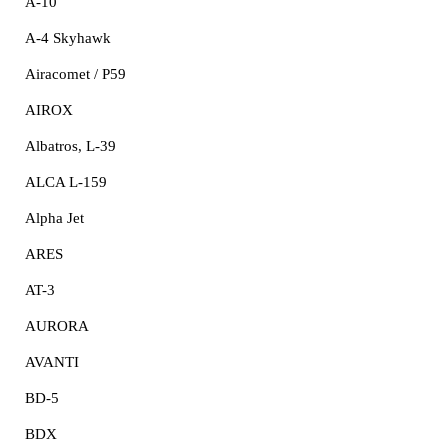
A-10
A-4 Skyhawk
Airacomet / P59
AIROX
Albatros, L-39
ALCA L-159
Alpha Jet
ARES
AT-3
AURORA
AVANTI
BD-5
BDX