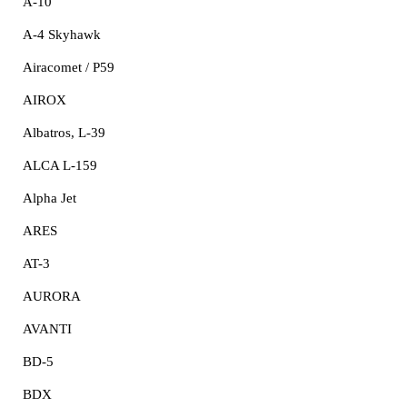
A-10
A-4 Skyhawk
Airacomet / P59
AIROX
Albatros, L-39
ALCA L-159
Alpha Jet
ARES
AT-3
AURORA
AVANTI
BD-5
BDX