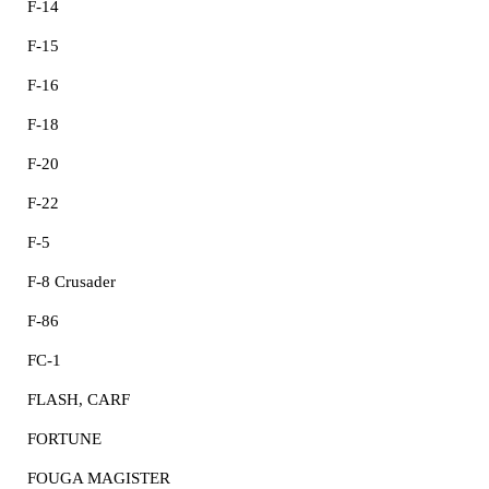
F-14
F-15
F-16
F-18
F-20
F-22
F-5
F-8 Crusader
F-86
FC-1
FLASH, CARF
FORTUNE
FOUGA MAGISTER