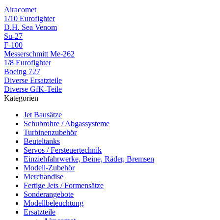
Airacomet
1/10 Eurofighter
D.H. Sea Venom
Su-27
F-100
Messerschmitt Me-262
1/8 Eurofighter
Boeing 727
Diverse Ersatzteile
Diverse GfK-Teile
Kategorien
Jet Bausätze
Schubrohre / Abgassysteme
Turbinenzubehör
Beuteltanks
Servos / Fersteuertechnik
Einziehfahrwerke, Beine, Räder, Bremsen
Modell-Zubehör
Merchandise
Fertige Jets / Formensätze
Sonderangebote
Modellbeleuchtung
Ersatzteile