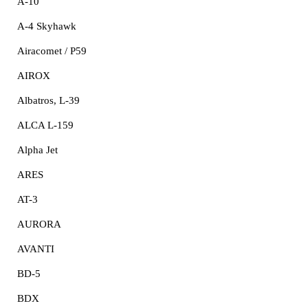
A-10
A-4 Skyhawk
Airacomet / P59
AIROX
Albatros, L-39
ALCA L-159
Alpha Jet
ARES
AT-3
AURORA
AVANTI
BD-5
BDX