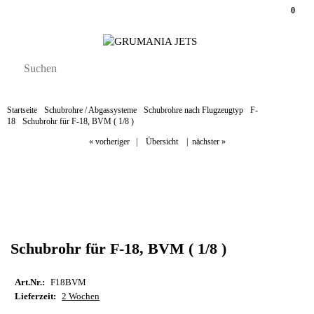
0
Startseite
Schubrohre / Abgassysteme
Schubrohre nach Flugzeugtyp
F-
18
Schubrohr für F-18, BVM ( 1/8 )
« vorheriger
|
Übersicht
|
nächster »
Schubrohr für F-18, BVM ( 1/8 )
Art.Nr.:
F18BVM
Lieferzeit:
2 Wochen