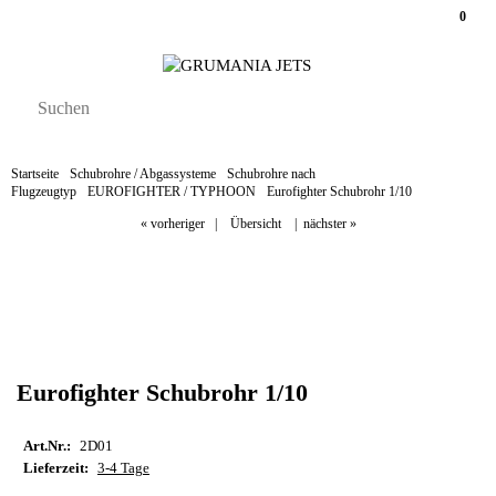
0
Startseite
Schubrohre / Abgassysteme
Schubrohre nach
Flugzeugtyp
EUROFIGHTER / TYPHOON
Eurofighter Schubrohr 1/10
« vorheriger
|
Übersicht
|
nächster »
Eurofighter Schubrohr 1/10
Art.Nr.:
2D01
Lieferzeit:
3-4 Tage