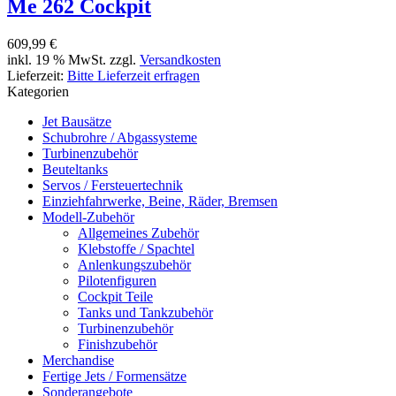
Me 262 Cockpit
609,99 €
inkl. 19 % MwSt. zzgl.
Versandkosten
Lieferzeit:
Bitte Lieferzeit erfragen
Kategorien
Jet Bausätze
Schubrohre / Abgassysteme
Turbinenzubehör
Beuteltanks
Servos / Fersteuertechnik
Einziehfahrwerke, Beine, Räder, Bremsen
Modell-Zubehör
Allgemeines Zubehör
Klebstoffe / Spachtel
Anlenkungszubehör
Pilotenfiguren
Cockpit Teile
Tanks und Tankzubehör
Turbinenzubehör
Finishzubehör
Merchandise
Fertige Jets / Formensätze
Sonderangebote