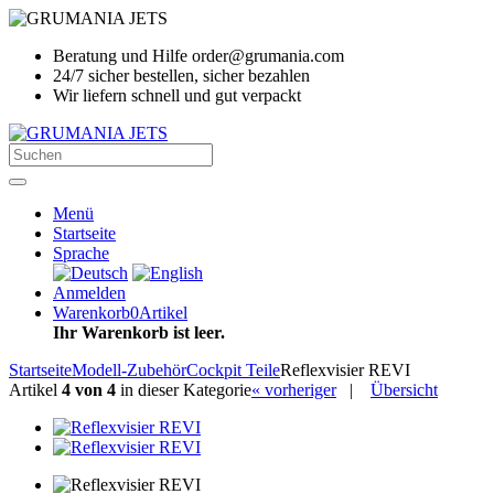
Beratung und Hilfe order@grumania.com
24/7 sicher bestellen, sicher bezahlen
Wir liefern schnell und gut verpackt
Menü
Startseite
Sprache
Anmelden
Warenkorb
0
Artikel
Ihr Warenkorb ist leer.
Startseite
Modell-Zubehör
Cockpit Teile
Reflexvisier REVI
Artikel
4 von 4
in dieser Kategorie
« vorheriger
|
Übersicht