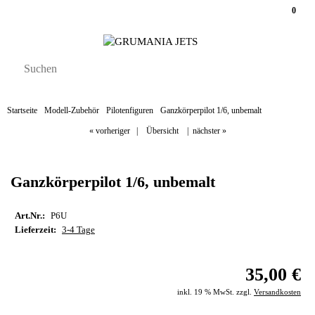
0
Startseite
Modell-Zubehör
Pilotenfiguren
Ganzkörperpilot 1/6, unbemalt
« vorheriger
|
Übersicht
|
nächster »
Ganzkörperpilot 1/6, unbemalt
Art.Nr.:
P6U
Lieferzeit:
3-4 Tage
35,00 €
inkl. 19 % MwSt. zzgl.
Versandkosten