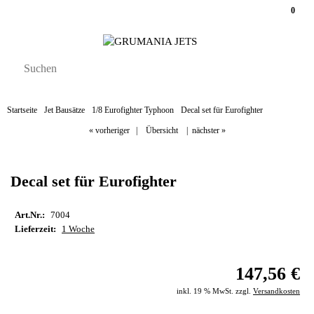
0
Startseite
Jet Bausätze
1/8 Eurofighter Typhoon
Decal set für Eurofighter
« vorheriger
|
Übersicht
|
nächster »
Decal set für Eurofighter
Art.Nr.:
7004
Lieferzeit:
1 Woche
147,56 €
inkl. 19 % MwSt. zzgl.
Versandkosten