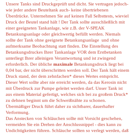
Unsere Tanks sind Druckgeprüft und dicht. Sie vertragen jedoch-
wie jeder andere Beuteltank auch- keine übertriebenen
Überdrücke. Unternehmen Sie auf keinen Fall Selbsttests, wieviel
Druck der Beutel stand hält ! Der Tank sollte ausschließlich mit
einer geeigneten Tankanlage, wie z.B. der V-SPEAK
Betankungsanlage oder gleichwertig befüllt werden. Niemals
sollte der Tank ohne geeignete Betankungsanlage und ohne
aufmerksame Beobachtung statt finden. Die Einstellung des
Betankungsdruckes Ihrer Tankanlage VOR dem Erstbetanken
unterliegt Ihrer alleinigen Verantwortung und ist zwingend
erforderlich. Der übliche
maximale
Betankungsdruck liegt bei
0,04 bar, der nicht überschritten werden soll. Der Tank hält einem
Druck stand, der dem zehnfachen* dieses Wertes entspricht.
Dieser Wert sollte aber nie erreicht werden, da das Kerosin nicht
mit Überdruck zur Pumpe geleitet werden darf. Unser Tank ist
aus einem Material gefertigt, welches sich bei zu großem Druck*
zu dehnen beginnt um die Schweißnähte zu schonen.
Übermäßiger Druck führt daher zu sichtbarer, dauerhafter
Verformung.
Das Anstecken von Schläuchen sollte mit Vorsicht geschehen,
vermeiden Sie ein Drehen der Anschlussnippel - dies kann zu
Undichtigkeiten führen. Schläuche sollten so verlegt werden, daß