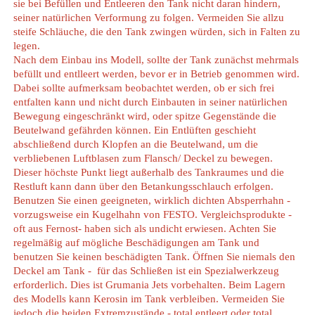
sie bei Befüllen und Entleeren den Tank nicht daran hindern,
seiner natürlichen Verformung zu folgen. Vermeiden Sie allzu
steife Schläuche, die den Tank zwingen würden, sich in Falten zu
legen.
Nach dem Einbau ins Modell, sollte der Tank zunächst mehrmals
befüllt und entlleert werden, bevor er in Betrieb genommen wird.
Dabei sollte aufmerksam beobachtet werden, ob er sich frei
entfalten kann und nicht durch Einbauten in seiner natürlichen
Bewegung eingeschränkt wird, oder spitze Gegenstände die
Beutelwand gefährden können. Ein Entlüften geschieht
abschließend durch Klopfen an die Beutelwand, um die
verbliebenen Luftblasen zum Flansch/ Deckel zu bewegen.
Dieser höchste Punkt liegt außerhalb des Tankraumes und die
Restluft kann dann über den Betankungsschlauch erfolgen.
Benutzen Sie einen geeigneten, wirklich dichten Absperrhahn -
vorzugsweise ein Kugelhahn von FESTO. Vergleichsprodukte -
oft aus Fernost- haben sich als undicht erwiesen. Achten Sie
regelmäßig auf mögliche Beschädigungen am Tank und
benutzen Sie keinen beschädigten Tank. Öffnen Sie niemals den
Deckel am Tank - für das Schließen ist ein Spezialwerkzeug
erforderlich. Dies ist Grumania Jets vorbehalten. Beim Lagern
des Modells kann Kerosin im Tank verbleiben. Vermeiden Sie
jedoch die beiden Extremzustände - total entleert oder total