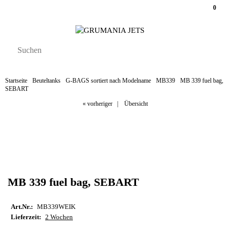
0
Startseite
Beuteltanks
G-BAGS sortiert nach Modelname
MB339
MB 339 fuel bag,
SEBART
« vorheriger
|
Übersicht
MB 339 fuel bag, SEBART
Art.Nr.:
MB339WEIK
Lieferzeit:
2 Wochen