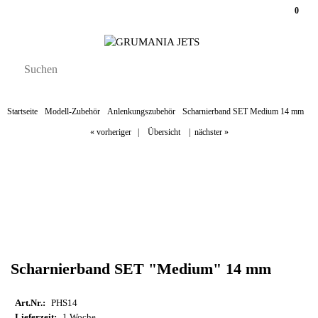
0
Startseite
Modell-Zubehör
Anlenkungszubehör
Scharnierband SET Medium 14 mm
« vorheriger
|
Übersicht
|
nächster »
Scharnierband SET "Medium" 14 mm
Art.Nr.:
PHS14
Lieferzeit:
1 Woche